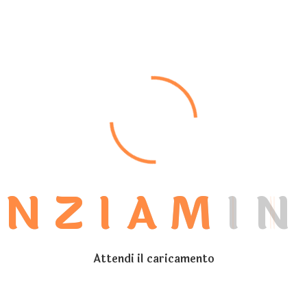
A
N
Z
I
A
M
I
N
Attendi il caricamento