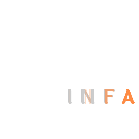
I Nostri contatti
Possiamo Aiutarti?
I
N
F