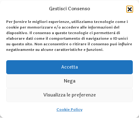
10PM-12PM
187, Christchurch Road
Gestisci Consenso
Per fornire le migliori esperienze, utilizziamo tecnologie come i
cookie per memorizzare e/o accedere alle informazioni del
dispositivo. Il consenso a queste tecnologie ci permetterà di
elaborare dati come il comportamento di navigazione o ID unici
su questo sito. Non acconsentire o ritirare il consenso può influire
negativamente su alcune caratteristiche e funzioni.
Accetta
03
Feb,
Nega
How to describe gerent of
economy..
Visualizza le preferenze
10PM-12PM
187, Christchurch Road
Cookie Policy