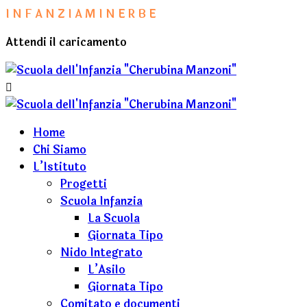
I
N
F
A
N
Z
I
A
M
I
N
E
R
B
E
Attendi il caricamento
Home
Chi Siamo
L’Istituto
Progetti
Scuola Infanzia
La Scuola
Giornata Tipo
Nido Integrato
L’Asilo
Giornata Tipo
Comitato e documenti