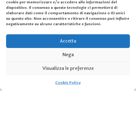
cookie per memorizzare e/o accedere alle informazioni del
dispositivo. Il consenso a queste tecnologie ci permetterà di
elaborare dati come il comportamento di navigazione o ID unici
su questo sito. Non acconsentire o ritirare il consenso può influire
negativamente su alcune caratteristiche e funzioni.
Accetta
Da più di un secolo, con tradizione e competenza, a
Nega
fianco delle famiglie nella crescita dei bambini
Visualizza le preferenze
Cookie Policy
School Time:
Lunedi - Venerdi:
07:30 - 18
Sabato e Domenica
Chiuso