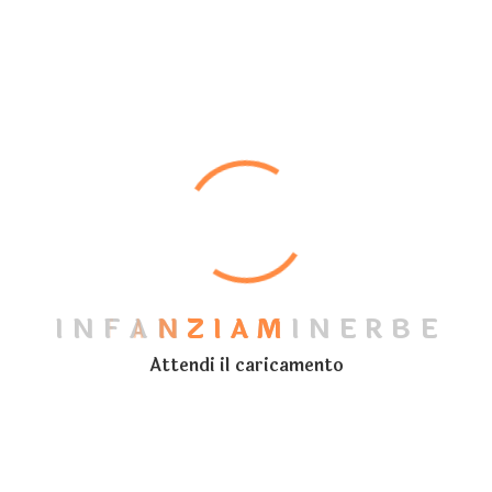
10PM-12PM
187, Christchurch Road
conse ctetur none.Donec sed odio dui. Nulla
vitae elit libero, a pharetra augue. Nullam id
dolor id nibh ultricies vehicula ut id elit.
Integer posuere erat a ante venenatis
dapibus posuere velit aliquet.
Donec sed odio dui. Nulla vitae elit libero, a
pharetra augue. Nullam id dolor id nibh
ultricies vehicula ut id elit. Integer posuere
erat velit aliquet.
I
N
F
A
N
Z
I
A
M
I
N
E
R
B
E
Attendi il caricamento
EVENT INFORMATIONH